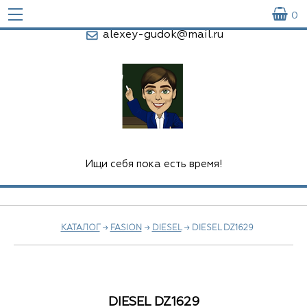

0
alexey-gudok@mail.ru
Ищи себя пока есть время!
КАТАЛОГ
→
FASION
→
DIESEL
→ DIESEL DZ1629
DIESEL DZ1629