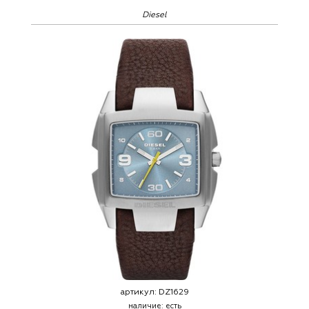
Diesel
артикул:
DZ1629
наличие:
есть