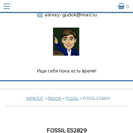

0
alexey-gudok@mail.ru
Ищи себя пока есть время!
КАТАЛОГ
→
FASION
→
FOSSIL
→ FOSSIL ES2829
FOSSIL ES2829