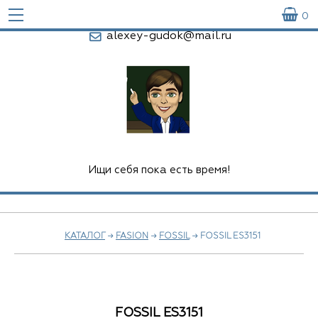

0
alexey-gudok@mail.ru
Ищи себя пока есть время!
КАТАЛОГ
→
FASION
→
FOSSIL
→ FOSSIL ES3151
FOSSIL ES3151