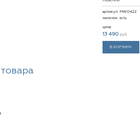
moschino
артикул:
MW0422
наличие:
есть
цена:
13 490
руб.
В КОРЗИНУ
 товара
о