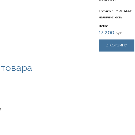
moschino
артикул:
MW0446
наличие:
есть
цена:
17 200
руб.
В КОРЗИНУ
 товара
о